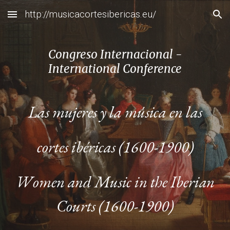
http://musicacortesibericas.eu/
Skip to main content
Skip to navigation
Congreso Internacional -
International Conference
Las
m
ujeres y la música en las
c
ortes
i
béricas (1600-1900)
W
omen and
M
usic in the Iberian
Courts (1600-1900)