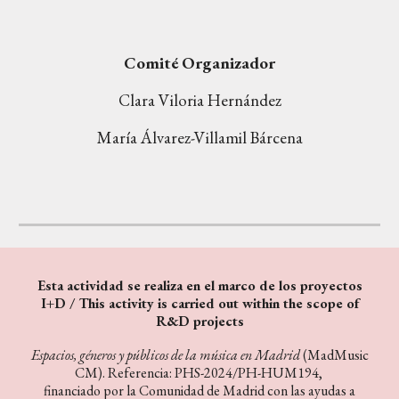
Comité
Organizador
Clara Viloria
Hernánde
z
María Álvarez-Villamil Bárcena
Esta actividad se realiza en el marco de los proyectos
I+D
/
This activity is carried out within the scope of
R&D projects
Espacios, géneros y públicos de la música en Madrid
(MadMusic
CM). Referencia: PHS-2024/PH-HUM194,
financiado por la Comunidad de Madrid con las ayudas a